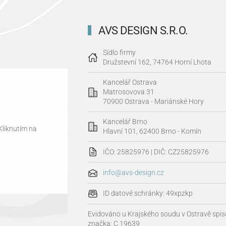
AVS DESIGN S.R.O.
Sídlo firmy
Družstevní 162, 74764 Horní Lhota
Kancelář Ostrava
Matrosovova 31
70900 Ostrava - Mariánské Hory
Kancelář Brno
Kliknutím na
Hlavní 101, 62400 Brno - Komín
IČO: 25825976 | DIČ: CZ25825976
info@avs-design.cz
ID datové schránky: 49xpzkp
Evidováno u Krajského soudu v Ostravě spi
značka: C 19639