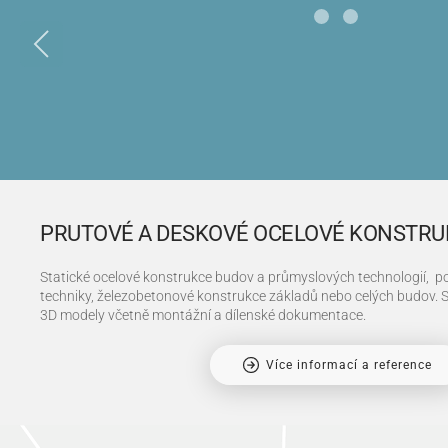
PRUTOVÉ A DESKOVÉ OCELOVÉ KONSTRU
Statické ocelové konstrukce budov a průmyslových technologií, po
techniky, železobetonové konstrukce základů nebo celých budov. S
3D modely včetně montážní a dílenské dokumentace.
Více informací a reference