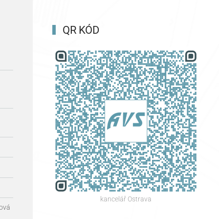
QR KÓD
kancelář Ostrava
sová