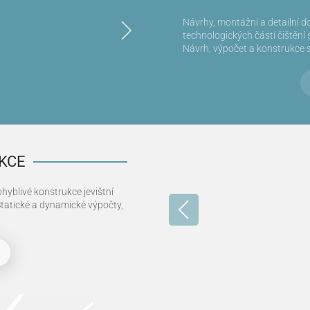
Návrhy, montážní a detailní 
technologických částí čištění
Návrh, výpočet a konstrukce 
KCE
hyblivé konstrukce jevištní
tatické a dynamické výpočty,