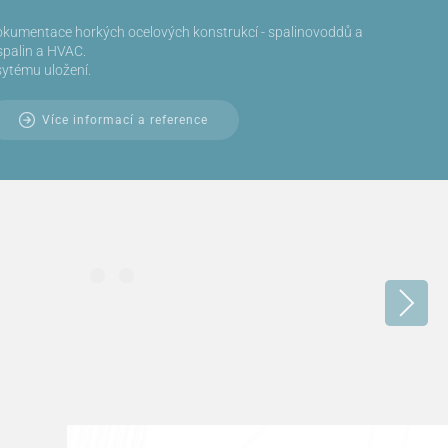
dokumentace horkých ocelových konstrukcí - spalinovoddů a
 spalin a HVAC.
sytému uložení.
Více informací a reference