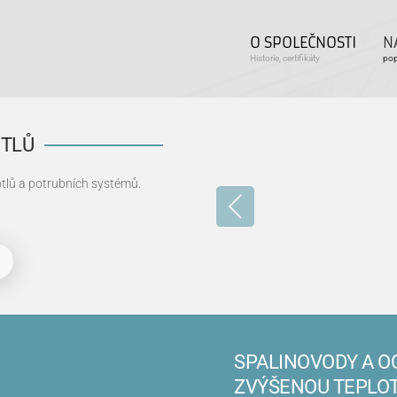
O SPOLEČNOSTI
N
Historie, certifikáty
pop
OTLŮ
otlů a potrubních systémů.
SPALINOVODY A 
ZVÝŠENOU TEPLO